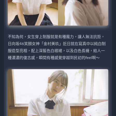
不知為何，女生穿上制服就是有種魔力，讓人無法抗拒，
日向坂46笑顏女神「金村美玖」近日就在寫真中以純白制
服造型亮相，配上深藍色白褶裙，以及白色長襪，給人一
種濃濃的復古感，瞬間有種感覺穿越到民初的feel啊～