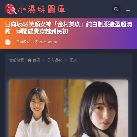
全部
日向坂46笑顏女神「金村美玖」純白制服造型超清
純 瞬間感覺穿越到民初
日向坂46
2021-09-20
當前位置：
首頁
日向坂46
正文