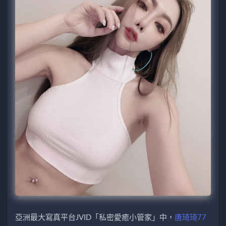
亞洲最大寫真平台JVID「私密愛癒小管家」中，
唐琦琦77