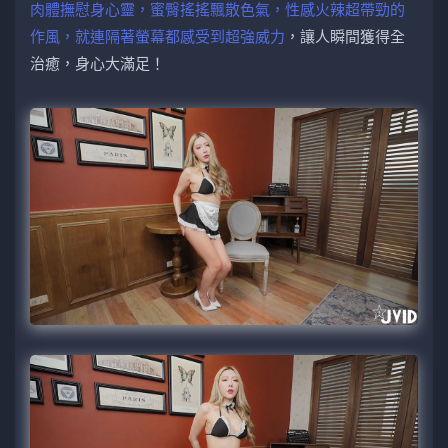
肉體撫慰身心靈，蜜臀搖搖飄散色氣，性感火辣超帶勁的
作風，就連隔著螢幕都感受到超強威力
，讓人瞬間獲得全
治癒，身心大滿足！