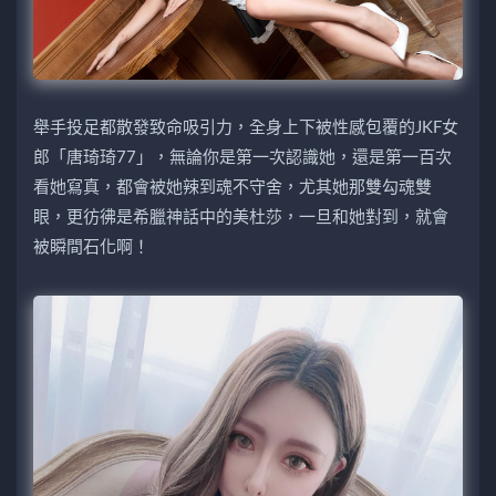
舉手投足都散發致命吸引力，全身上下被性感包覆的JKF女
郎「唐琦琦77」，無論你是第一次認識她，還是第一百次
看她寫真，都會被她辣到魂不守舍，尤其她那雙勾魂雙
眼，更彷彿是希臘神話中的美杜莎，一旦和她對到，就會
被瞬間石化啊！