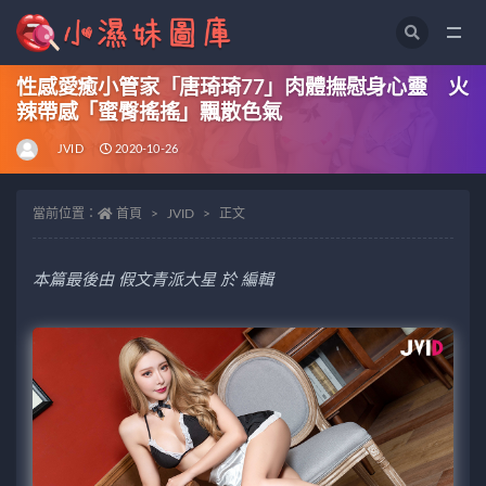
全部
性感愛癒小管家「唐琦琦77」肉體撫慰身心靈 火
辣帶感「蜜臀搖搖」飄散色氣
JVID
2020-10-26
當前位置：
首頁
JVID
正文
本篇最後由 假文青派大星 於 編輯